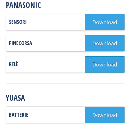
PANASONIC
SENSORI
Download
FINECORSA
Download
RELÈ
Download
YUASA
BATTERIE
Download