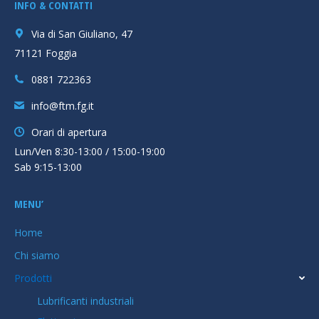
INFO & CONTATTI
opens
opens
in
in
Via di San Giuliano, 47
new
new
71121 Foggia
window
window
0881 722363
info@ftm.fg.it
Orari di apertura
Lun/Ven 8:30-13:00 / 15:00-19:00
Sab 9:15-13:00
MENU’
Home
Chi siamo
Prodotti
Lubrificanti industriali