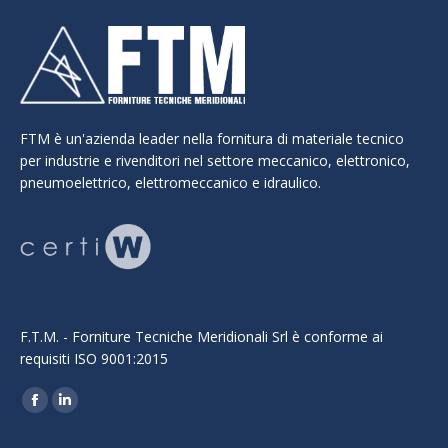
FTM è un'azienda leader nella fornitura di materiale tecnico
per industrie e rivenditori nel settore meccanico, elettronico,
pneumoelettrico, elettromeccanico e idraulico.
F.T.M. - Forniture Tecniche Meridionali Srl è conforme ai
requisiti ISO 9001:2015
Ci puoi trovare su:
Facebook
Linkedin
page
page