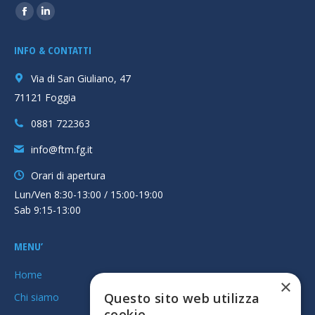
Ci puoi trovare su:
Facebook
Linkedin
page
page
INFO & CONTATTI
opens
opens
in
in
Via di San Giuliano, 47
new
new
71121 Foggia
window
window
0881 722363
info@ftm.fg.it
Orari di apertura
Lun/Ven 8:30-13:00 / 15:00-19:00
Sab 9:15-13:00
MENU’
Home
×
Questo sito web utilizza
Chi siamo
cookie