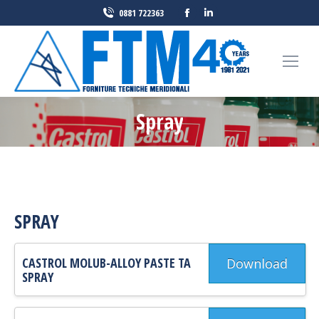
Facebook
Linkedin
0881 722363
page
page
opens
opens
in
in
new
new
window
window
Spray
Tu sei qui:
SPRAY
CASTROL MOLUB-ALLOY PASTE TA
Download
SPRAY